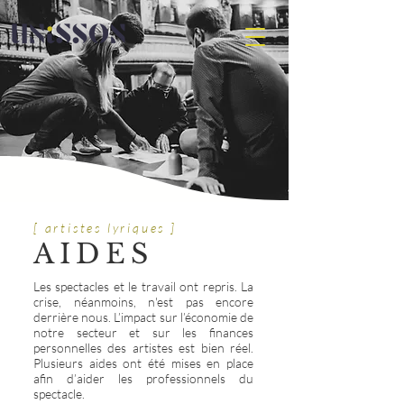
[ artistes lyriques ]
AIDES
Les spectacles et le travail ont repris. La
crise, néanmoins, n'est pas encore
derrière nous. L’impact sur l’économie de
notre secteur et sur les finances
personnelles des artistes est bien réel.
Plusieurs aides ont été mises en place
afin d’aider les professionnels du
spectacle.